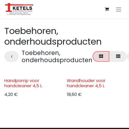
Overslaan naar inhoud
Toebehoren,
onderhoudsproducten
Toebehoren,
onderhoudsproducten
Handpomp voor
Wandhouder voor
handcleaner 4,5 L
handcleaner 4,5 L
4,20
€
18,60
€