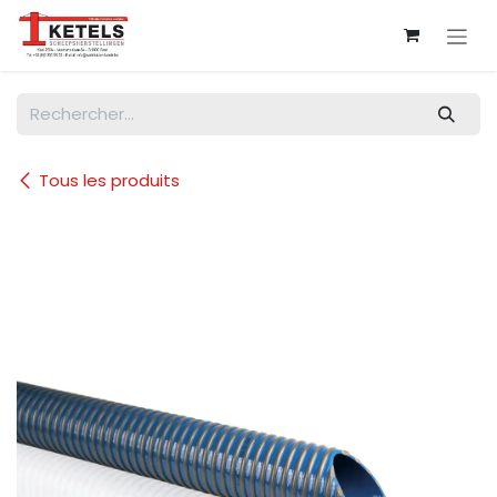
Se rendre au contenu
Tous les produits