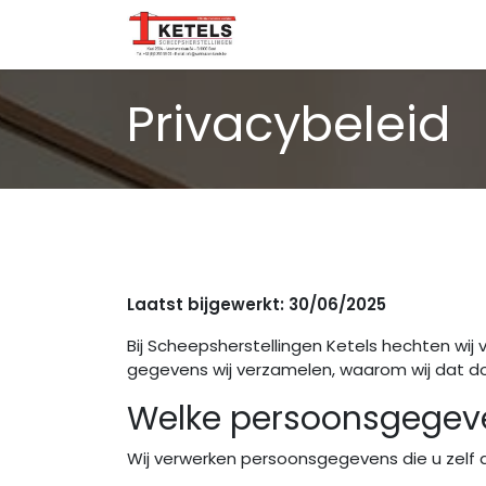
Overslaan naar inhoud
Startpagina
Over ons
Privacybeleid
Laatst bijgewerkt: 30/06/2025
Bij Scheepsherstellingen Ketels hechten wij
gegevens wij verzamelen, waarom wij dat do
Welke persoonsgegeve
Wij verwerken persoonsgegevens die u zelf aa