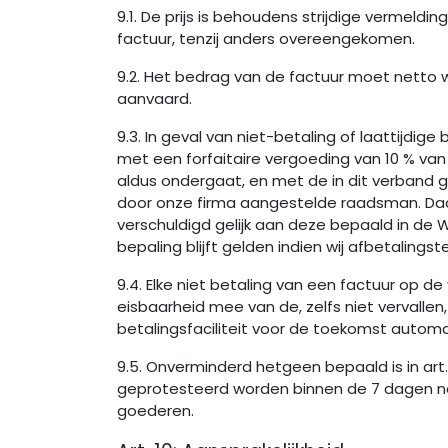
9.1. De prijs is behoudens strijdige vermeld
factuur, tenzij anders overeengekomen.
9.2. Het bedrag van de factuur moet netto 
aanvaard.
9.3. In geval van niet-betaling of laattijdig
met een forfaitaire vergoeding van 10 % v
aldus ondergaat, en met de in dit verband 
door onze firma aangestelde raadsman. Daar
verschuldigd gelijk aan deze bepaald in de 
bepaling blijft gelden indien wij afbetalingst
9.4. Elke niet betaling van een factuur op d
eisbaarheid mee van de, zelfs niet vervall
betalingsfaciliteit voor de toekomst automa
9.5. Onverminderd hetgeen bepaald is in art.
geprotesteerd worden binnen de 7 dagen na
goederen.