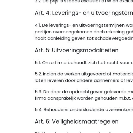
3.2. De prijs is steeds exclusief BTW en excl
Art. 4: Leverings- en uitvoeringster
4.1. De leverings- en uitvoeringstermijnen word
partijen overeengekomen doch rekening geho
nooit aanleiding geven tot schadevergoedi
Art. 5: Uitvoeringsmodaliteiten
5.1. Onze firma behoudt zich het recht voor
5.2. Indien de werken uitgevoerd of materi
laten leveren door andere aannemers of l
5.3. De door de opdrachtgever geleverde ma
firma aansprakelijk worden gehouden m.b.t. 
5.4. Behoudens andersluidende overeenkoms
Art. 6: Veiligheidsmaatregelen