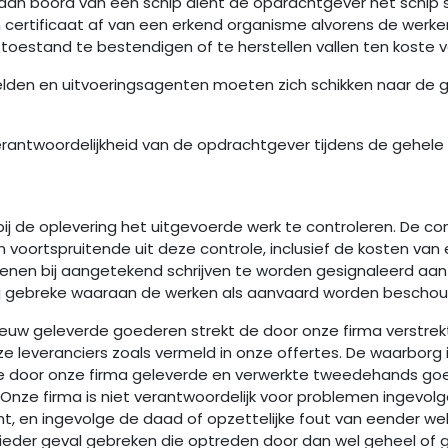
aan boord van een schip dient de opdrachtgever het schip st
certificaat af van een erkend organisme alvorens de werk
toestand te bestendigen of te herstellen vallen ten koste 
elden en uitvoeringsagenten moeten zich schikken naar de g
 verantwoordelijkheid van de opdrachtgever tijdens de gehe
 bij de oplevering het uitgevoerde werk te controleren. De c
 voortspruitende uit deze controle, inclusief de kosten va
ienen bij aangetekend schrijven te worden gesignaleerd aa
 bij gebreke waaraan de werken als aanvaard worden bescho
 nieuw geleverde goederen strekt de door onze firma verstr
 leveranciers zoals vermeld in onze offertes. De waarborg i
 de door onze firma geleverde en verwerkte tweedehands go
e firma is niet verantwoordelijk voor problemen ingevolge 
, en ingevolge de daad of opzettelijke fout van eender w
 ieder geval gebreken die optreden door dan wel geheel of ge