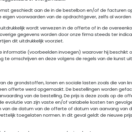
nkomst geschiedt aan de in de bestelbon en/of de facture
de eigen voorwaarden van de opdrachtgever, zelfs al word
itdrukkelijk wordt verwezen in de offerte of in de overeenk
 overige gegevens worden door onze firma steeds ter indi
jen dit uitdrukkelijk voorziet.
e informatie (voorbeelden invoegen) waarover hij beschikt of
te omschrijven en deze volgens de regels van de kunst uit 
 van de grondstoffen, lonen en sociale lasten zoals die van k
en offerte werd opgemaakt. De bestellingen worden gefac
vaarding van de bestelling. De prijs is deze zoals op de offe
evolutie van zijn vaste en/of variabele kosten ten gevolge 
en van de datum van de offerte of datum van aanvang van de
elijk toegelaten normen. In dit geval geldt de nieuwe prij