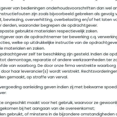
gever van bedieningen onderhoudsvoorschriften dan wel an
tructiefouten zijn zoals bijvoorbeeld gebreken als gevolg v
t, bevriezing, oververhitting, overbelasting en/of het laten v
voor derden, waaronder begrepen de opdrachtgever.
aste gebruikte materialen respectievelijk zaken.
tgever aan de opdrachtnemer ter bewerking c.q. verwerking z
cties, welke op uitdrukkelijke instructie van de opdrachtgev
 materialen en zaken.
drachtgever zelf ter beschikking zijn gesteld. Indien de 
rma tot demontage, reparatie of andere werkzaamheden ter 
ofde van waarborg. De door onze firma verstrekte waarborg v
 door haar leverancier(s) wordt verstrekt. Rechtsvorderin
den gemaakt, op straffe van verval.
t vergoeding aanleiding geven indien zij met bekwame spoe
ver:
e ongeschikt maakt voor het gebruik, waarvoor ze gewoonlijk
reengekomen bij het aangaan van de overeenkomst;
 gebruikt, of minstens in de bijzondere omstandigheden die 