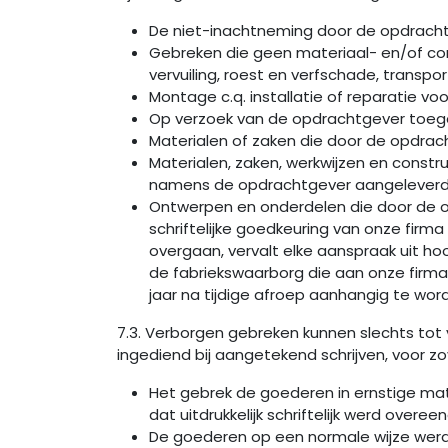
De niet-inachtneming door de opdracht
Gebreken die geen materiaal- en/of cons
vervuiling, roest en verfschade, transpor
Montage c.q. installatie of reparatie 
Op verzoek van de opdrachtgever toegep
Materialen of zaken die door de opdrach
Materialen, zaken, werkwijzen en constru
namens de opdrachtgever aangeleverde
Ontwerpen en onderdelen die door de op
schriftelijke goedkeuring van onze fi
overgaan, vervalt elke aanspraak uit ho
de fabriekswaarborg die aan onze firma
jaar na tijdige afroep aanhangig te wor
7.3. Verborgen gebreken kunnen slechts to
ingediend bij aangetekend schrijven, voor zo
Het gebrek de goederen in ernstige mat
dat uitdrukkelijk schriftelijk werd ove
De goederen op een normale wijze werden