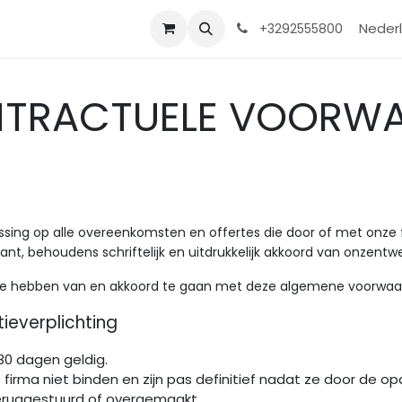
Contact
Shop
Help
Nederl
+3292555800
NTRACTUELE VOORW
ssing op alle overeenkomsten en offertes die door of met onze f
, behoudens schriftelijk en uitdrukkelijk akkoord van onzentw
 te hebben van en akkoord te gaan met deze algemene voorwaa
tieverplichting
 30 dagen geldig.
nze firma niet binden en zijn pas definitief nadat ze door d
ruggestuurd of overgemaakt.