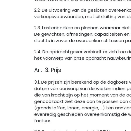
2.2. De uitvoering van de gesloten overee
verkoopsvoorwaarden, met uitsluiting van 
2.3. Lastenboeken en plannen waarnaar niet u
De gewichten, afmetingen, capaciteiten en
slechts in zover de overeenkomst tussen parti
2.4. De opdrachtgever verbindt er zich toe d
het voorwerp van onze opdracht nauwkeuring 
Art. 3: Prijs
3.1. De prijzen zijn berekend op de dagkoers
datum van aanvang van de werken indien ge
die van kracht zijn op het moment van de aan
genoodzaakt ziet deze aan te passen aan de 
(grondstoffen, lonen, energie, …) ten aanzi
evenredig geschieden overeenkomstig de wett
factuur.