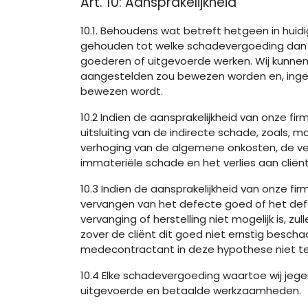
Art. 10: Aansprakelijkheid
10.1. Behoudens wat betreft hetgeen in hui
gehouden tot welke schadevergoeding dan oo
goederen of uitgevoerde werken. Wij kunnen
aangestelden zou bewezen worden en, ingeva
bewezen wordt.
10.2 Indien de aansprakelijkheid van onze fi
uitsluiting van de indirecte schade, zoals, m
verhoging van de algemene onkosten, de ver
immateriële schade en het verlies aan cliënt
10.3 Indien de aansprakelijkheid van onze fir
vervangen van het defecte goed of het defe
vervanging of herstelling niet mogelijk is, 
zover de cliënt dit goed niet ernstig beschad
medecontractant in deze hypothese niet te 
10.4 Elke schadevergoeding waartoe wij jeg
uitgevoerde en betaalde werkzaamheden.