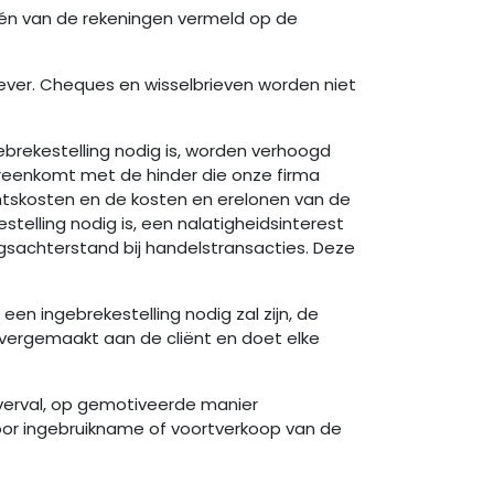
p één van de rekeningen vermeld op de
ever. Cheques en wisselbrieven worden niet
gebrekestelling nodig is, worden verhoogd
reenkomt met de hinder die onze firma
htskosten en de kosten en erelonen van de
elling nodig is, een nalatigheidsinterest
ngsachterstand bij handelstransacties. Deze
een ingebrekestelling nodig zal zijn, de
overgemaakt aan de cliënt en doet elke
n verval, op gemotiveerde manier
oor ingebruikname of voortverkoop van de