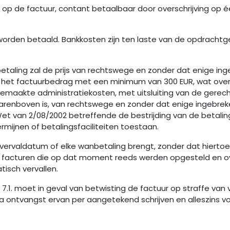
ing op de factuur, contant betaalbaar door overschrijving o
worden betaald. Bankkosten zijn ten laste van de opdrachtg
e betaling zal de prijs van rechtswege en zonder dat enige in
an het factuurbedrag met een minimum van 300 EUR, wat ove
gemaakte administratiekosten, met uitsluiting van de gerec
enboven is, van rechtswege en zonder dat enige ingebrekest
Wet van 2/08/2002 betreffende de bestrijding van de betali
ermijnen of betalingsfaciliteiten toestaan.
e vervaldatum of elke wanbetaling brengt, zonder dat hiertoe 
en, facturen die op dat moment reeds werden opgesteld en 
tisch vervallen.
 7.1. moet in geval van betwisting de factuur op straffe va
 ontvangst ervan per aangetekend schrijven en alleszins v