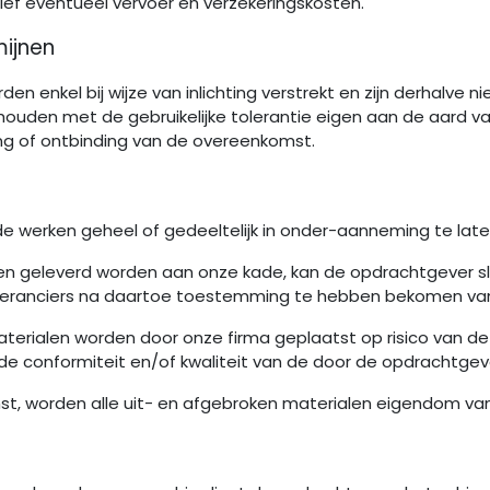
usief eventueel vervoer en verzekeringskosten.
mijnen
en enkel bij wijze van inlichting verstrekt en zijn derhalve ni
uden met de gebruikelijke tolerantie eigen aan de aard van 
ng of ontbinding van de overeenkomst.
 de werken geheel of gedeeltelijk in onder-aanneming te late
alen geleverd worden aan onze kade, kan de opdrachtgever s
everanciers na daartoe toestemming te hebben bekomen van
terialen worden door onze firma geplaatst op risico van de
de conformiteit en/of kwaliteit van de door de opdrachtgev
t, worden alle uit- en afgebroken materialen eigendom van