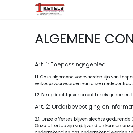
Overslaan naar inhoud
Startpagina
Over ons
ALGEMENE CO
Art. 1: Toepassingsgebied
1.1. Onze algemene voorwaarden zijn van toepa
verkoopsvoorwaarden van onze​ medecontractant
1.2. De opdrachtgever erkent kennis genomen
Art. 2: Orderbevestiging en informa
2.1. Onze offertes blijven slechts gedurende
Onze offertes zijn vrijblijvend en kunnen o
ondertekend en ons ondertekend werden te