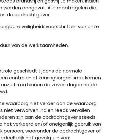
eeds brandvrij en gasvrij te maken, indien
en worden aangevat. Alle maatregelen die
van de opdrachtgever.
angbare veiligheidsvoorschriften van onze
le duur van de werkzaamheden.
ontrole geschiedt tijdens de normale
n een controle- of keuringsorganisme, komen
n onze firma binnen de zeven dagen na de
uwd.
ekte waarborg niet verder dan de waarborg
s niet verworven indien reeds vervallen
ederen zijn aan de opdrachtgever steeds
het verkeerd en/of oneigenlijk gebruik van
elk persoon, waaronder de opdrachtgever of
deeltelijk het gevolg zijn van: