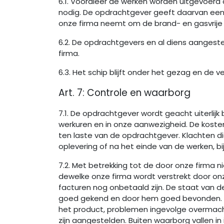
6.1. Vooraleer de werken worden uitgevoerd 
nodig. De opdrachtgever geeft daarvan een 
onze firma neemt om de brand- en gasvrije 
6.2. De opdrachtgevers en al diens aangest
firma.
6.3. Het schip blijft onder het gezag en de
Art. 7: Controle en waarborg
7.1. De opdrachtgever wordt geacht uiterlijk
werkuren en in onze aanwezigheid. De kosten
ten laste van de opdrachtgever. Klachten d
oplevering of na het einde van de werken,
7.2. Met betrekking tot de door onze firma
dewelke onze firma wordt verstrekt door onze
facturen nog onbetaald zijn. De staat van
goed gekend en door hem goed bevonden. Onz
het product, problemen ingevolge overmacht
zijn aangestelden. Buiten waarborg vallen in