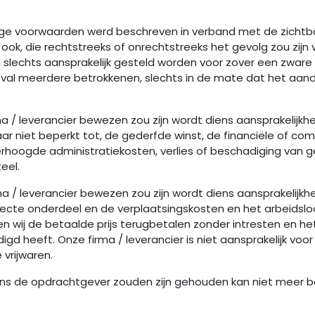
dige voorwaarden werd beschreven in verband met de zichtba
k, die rechtstreeks of onrechtstreeks het gevolg zou zijn 
 slechts aansprakelijk gesteld worden voor zover een zware
l meerdere betrokkenen, slechts in de mate dat het aandee
rma / leverancier bewezen zou zijn wordt diens aansprakelijk
aar niet beperkt tot, de gederfde winst, de financiële of com
hoogde administratiekosten, verlies of beschadiging van ge
eel.
ma / leverancier bewezen zou zijn wordt diens aansprakelijkhe
cte onderdeel en de verplaatsingskosten en het arbeidsloo
zullen wij de betaalde prijs terugbetalen zonder intresten en
igd heeft. Onze firma / leverancier is niet aansprakelijk voo
vrijwaren.
ens de opdrachtgever zouden zijn gehouden kan niet meer b