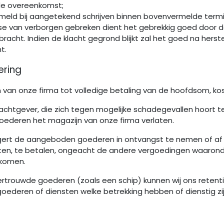
de overeenkomst;
eld bij aangetekend schrijven binnen bovenvermelde termi
 van verborgen gebreken dient het gebrekkig goed door de o
racht. Indien de klacht gegrond blijkt zal het goed na herst
t.
ering
 van onze firma tot volledige betaling van de hoofdsom, kos
rachtgever, die zich tegen mogelijke schadegevallen hoort te
ederen het magazijn van onze firma verlaten.
gert de aangeboden goederen in ontvangst te nemen of af t
ten, te betalen, ongeacht de andere vergoedingen waaronde
ekomen.
rtrouwde goederen (zoals een schip) kunnen wij ons retenti
goederen of diensten welke betrekking hebben of dienstig zi