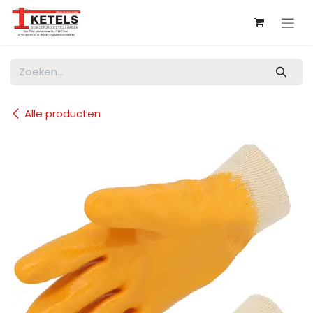
Overslaan naar inhoud
Alle producten