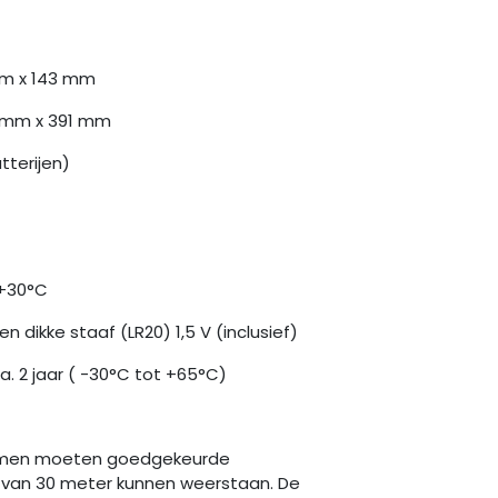
mm x 143 mm
0 mm x 391 mm
atterijen)
 +30°C
jen dikke staaf (LR20) 1,5 V (inclusief)
a. 2 jaar ( -30°C tot +65°C)
rmen moeten goedgekeurde
l van 30 meter kunnen weerstaan. De