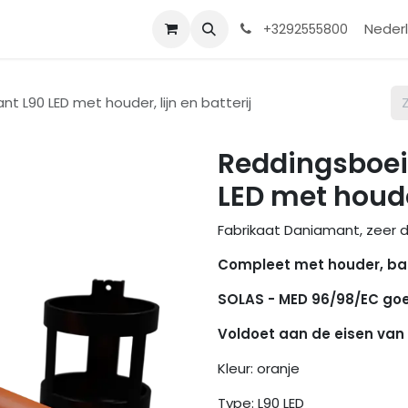
Contact
Shop
Help
Nederl
+3292555800
t L90 LED met houder, lijn en batterij
Reddingsboei
LED met houder
Fabrikaat Daniamant, zeer de
Compleet met houder, batte
SOLAS - MED 96/98/EC go
Voldoet aan de eisen van ES
Kleur: oranje
Type: L90 LED