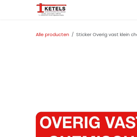
Overslaan naar inhoud
Startpagina
Over ons
Alle producten
Sticker Overig vast klein c