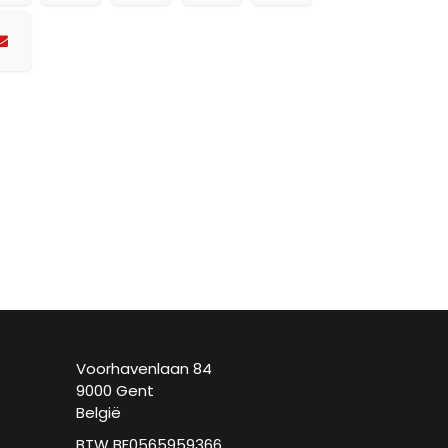
Voorhavenlaan 84
9000 Gent
België
BTW BE0565959366