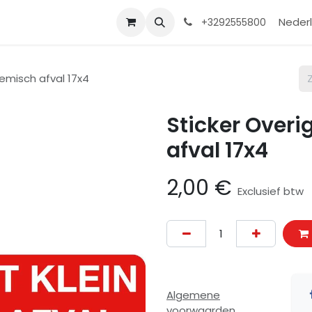
Contact
Shop
Help
Nederl
+3292555800
hemisch afval 17x4
Sticker Overi
afval 17x4
2,00
€
Exclusief btw
Algemene
voorwaarden