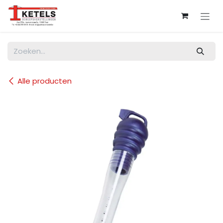
Overslaan naar inhoud
Alle producten