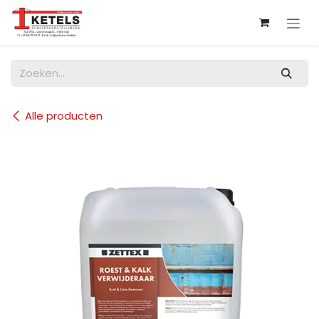
Overslaan naar inhoud
Alle producten