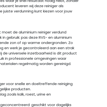
ties waar je snel resultaat nodig hebt, zonder
ducent leveren wij deze reiniger als
e juiste verdunning kunt kiezen voor jouw
t moet de aluminium reiniger verdund
k in gebruik: pas deze RVS- en aluminium
andende zon of op warme ondergronden. Zo
ing en werk je gecontroleerd aan een strak
j de universele inzetbaarheid is dit product
ruik in professionele omgevingen waar
materialen regelmatig worden gereinigd.
ger voor snelle en doeltreffende reiniging
elijke producten.
lag zoals kalk, roest, urine en
t geconcentreerd: geschikt voor dagelijks