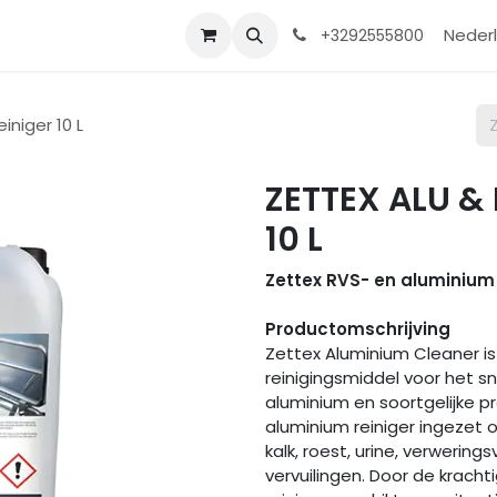
Contact
Shop
Help
Nederl
+3292555800
iniger 10 L
ZETTEX ALU & 
10 L
Zettex RVS- en aluminium r
Productomschrijving
Zettex Aluminium Cleaner i
reinigingsmiddel voor het sn
aluminium en soortgelijke p
aluminium reiniger ingezet 
kalk, roest, urine, verweri
vervuilingen. Door de krach