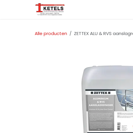
Overslaan naar inhoud
Startpagina
Over ons
Alle producten
ZETTEX ALU & RVS aanslagre