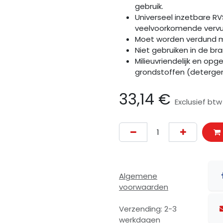
gebruik.
Universeel inzetbare RV
veelvoorkomende vervui
Moet worden verdund me
Niet gebruiken in de b
Milieuvriendelijk en op
grondstoffen (detergen
33,14
€
Exclusief btw
Algemene
voorwaarden
Verzending: 2-3
werkdagen