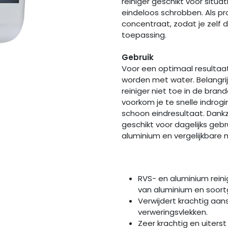
reiniger geschikt voor situa
eindeloos schrobben. Als pro
concentraat, zodat je zelf d
toepassing.
Gebruik
Voor een optimaal resultaa
worden met water. Belangrij
reiniger niet toe in de br
voorkom je te snelle indrog
schoon eindresultaat. Dankzi
geschikt voor dagelijks geb
aluminium en vergelijkbare 
RVS- en aluminium reini
van aluminium en soortg
Verwijdert krachtig aans
verweringsvlekken.
Zeer krachtig en uiters