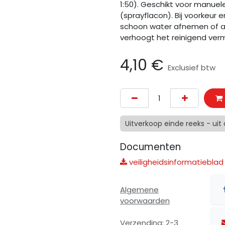
1:50). Geschikt voor manuel
(sprayflacon). Bij voorkeur 
schoon water afnemen of af
verhoogt het reinigend ver
4,10
€
Exclusief btw
Uitverkoop einde reeks - uit
Documenten
veiligheidsinformatieblad 
Algemene
voorwaarden
Verzending: 2-3