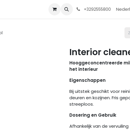
Contact
Shop
Help
Nederl
+3292555800
ol
Interior clean
Hooggeconcentreerde milde
het interieur
Eigenschappen
Bij uitstek geschikt voor rei
deuren en kozijnen. Fris gep
streeploos.
Dosering en Gebruik
Afhankelijk van de vervuili