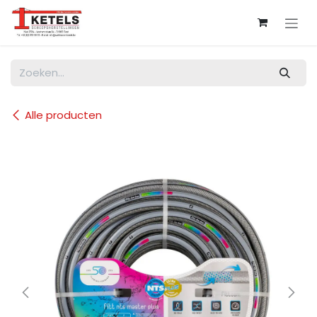
Overslaan naar inhoud
Alle producten