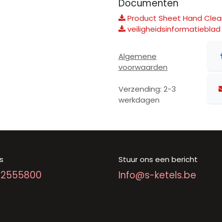
Documenten
Product Sheet Hand Clean
veiligheidsinformatieblad
Algemene
voorwaarden
Verzending: 2-3
werkdagen
s
Stuur ons een bericht
92555800
Info@s-ketels.be