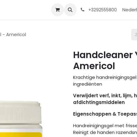
Contact
Shop
Help
Nederl
+3292555800
 - Americol
Handcleaner 
Americol
Krachtige handreinigingsgel 
ingrediënten
Verwijdert verf, inkt, lijm,
afdichtingsmiddelen
Eigenschappen & Toepas
Handreinigingsgel met frisse
Reinigt de handen razendsnel