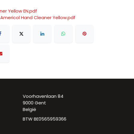
er Yellow EN.pdf
 Americol Hand Cleaner Yellow.pdf
Voorhavenlaan 84
9000 Gent
België
BTW BE0565959366