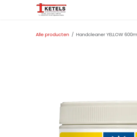
Overslaan naar inhoud
Startpagina
Over ons
Alle producten
Handcleaner YELLOW 600ml