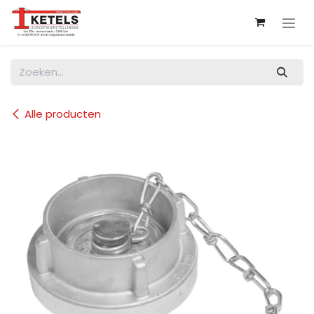
Overslaan naar inhoud
Alle producten