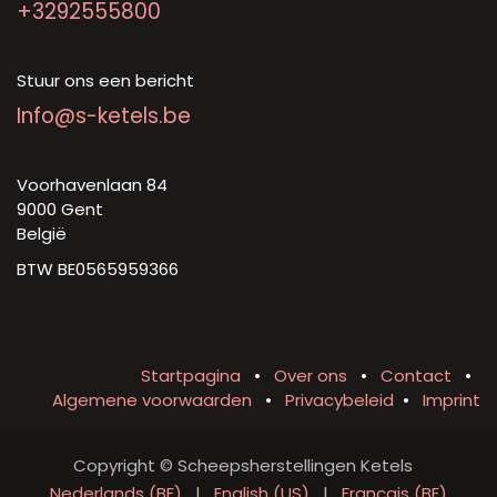
+3292555800
Stuur ons een bericht
Info@s-ketels.be
Voorhavenlaan 84
9000 Gent
België
BTW BE0565959366
Startpagina
•
Over ons
•
Contact
•
Algemene voorwaarden
•
Privacybeleid
•
Imprint
Copyright © Scheepsherstellingen Ketels
Nederlands (BE)
|
English (US)
|
Français (BE)