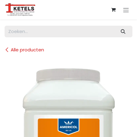
Overslaan naar inhoud
Alle producten