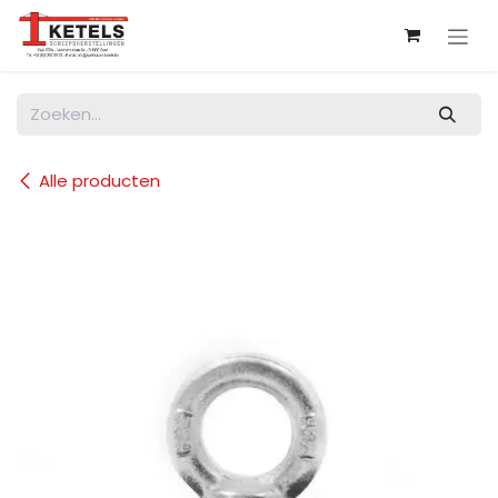
Overslaan naar inhoud
Alle producten