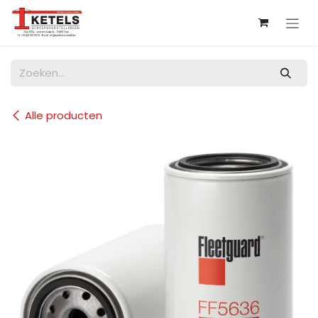
Overslaan naar inhoud
Alle producten