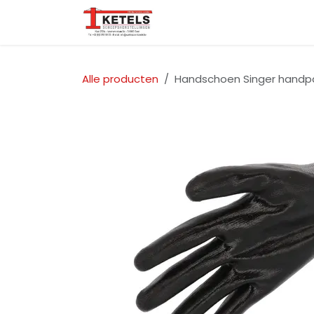
Overslaan naar inhoud
Startpagina
Over ons
Alle producten
Handschoen Singer handpal