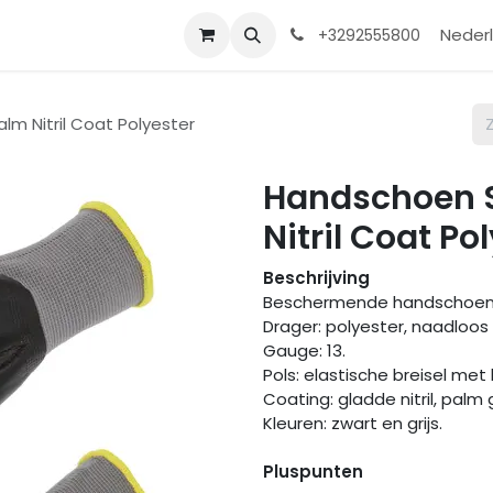
Contact
Shop
Help
Nederl
+3292555800
m Nitril Coat Polyester
Handschoen 
Nitril Coat Po
Beschrijving
Beschermende handschoen
Drager: polyester, naadloos
Gauge: 13.
Pols: elastische breisel met 
Coating: gladde nitril, palm
Kleuren: zwart en grijs.
Pluspunten