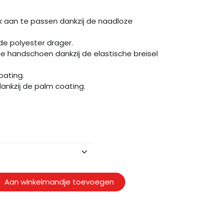
ijk aan te passen dankzij de naadloze
 de polyester drager.
 handschoen dankzij de elastische breisel
oating.
dankzij de palm coating.
Aan winkelmandje toevoegen