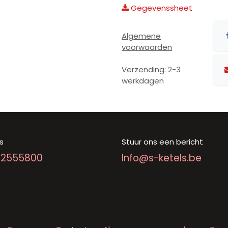
Gegevenssheet
Algemene
voorwaarden
Verzending: 2-3
werkdagen
s
Stuur ons een bericht
92555800
Info@s-ketels.be