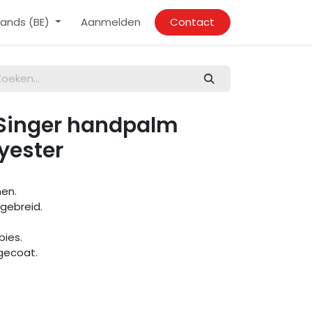
ands (BE)
Aanmelden
Contact
Singer handpalm
lyester
en.
 gebreid.
bies.
 gecoat.