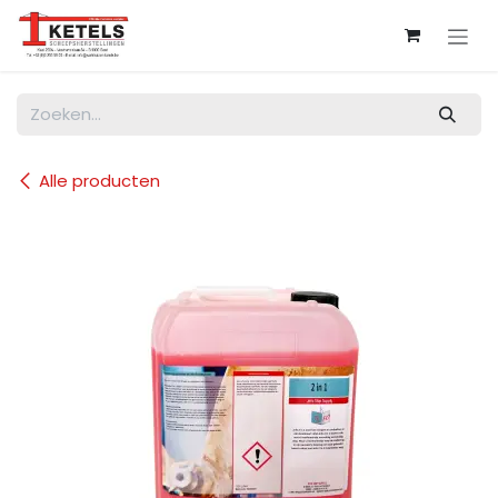
Overslaan naar inhoud
Alle producten