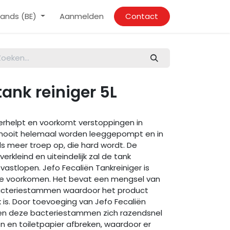
ands (BE)
Aanmelden
Contact
tank reiniger 5L
verhelpt en voorkomt verstoppingen in
n nooit helemaal worden leeggepompt en in
s meer troep op, die hard wordt. De
rkleind en uiteindelijk zal de tank
stlopen. Jefo Fecaliën Tankreiniger is
te voorkomen. Het bevat een mengsel van
bacteriestammen waardoor het product
jk is. Door toevoeging van Jefo Fecaliën
llen deze bacteriestammen zich razendsnel
n en toiletpapier afbreken, waardoor er