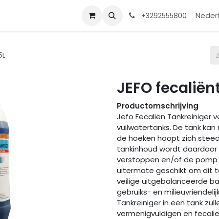
Contact
Shop
Help
Nederl
+3292555800
5L
JEFO fecaliën
Productomschrijving
Jefo Fecaliën Tankreiniger 
vuilwatertanks. De tank ka
de hoeken hoopt zich steed
tankinhoud wordt daardoor ve
verstoppen en/of de pomp va
uitermate geschikt om dit 
veilige uitgebalanceerde 
gebruiks- en milieuvriendeli
Tankreiniger in een tank zu
vermenigvuldigen en fecalië