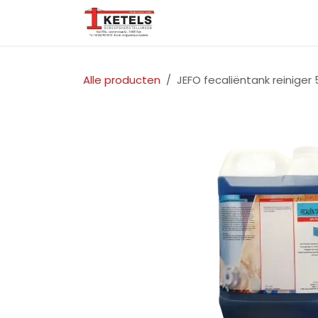
Overslaan naar inhoud
Startpagina
Over ons
Alle producten
JEFO fecaliëntank reiniger 