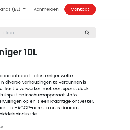
ands (BE)
Aanmelden
Contact
niger 10L
econcentreerde allesreiniger welke,
g, in diverse verhoudingen te verdunnen is
er kunt u verwerken met een spons, doek,
rukspuit en inschuimapparaat. Jefo
ervuilingen op en is een krachtige ontvetter.
t aan de HACCP-normen en is daarom
iddelenindustrie.
tw