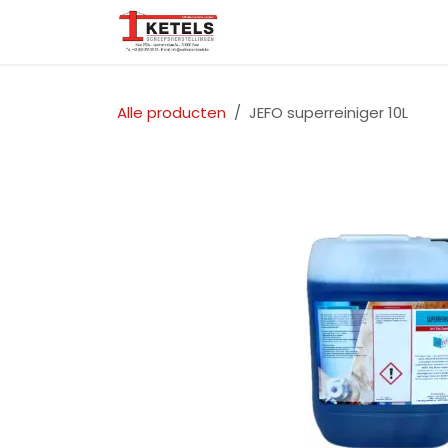
Overslaan naar inhoud
Startpagina
Over ons
Alle producten
JEFO superreiniger 10L