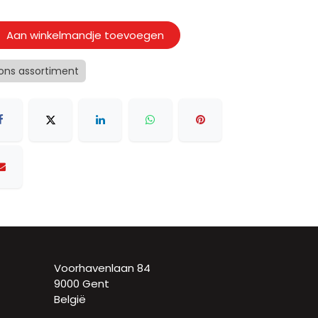
Aan winkelmandje toevoegen
 ons assortiment
Voorhavenlaan 84
9000 Gent
België