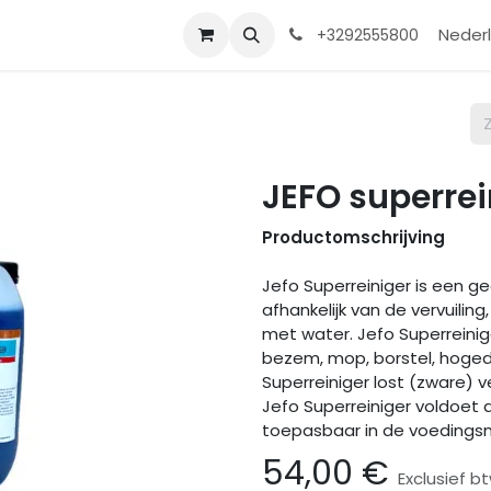
Contact
Shop
Help
Nederl
+3292555800
JEFO superrei
Productomschrijving
Jefo Superreiniger is een g
afhankelijk van de vervuilin
met water. Jefo Superreinig
bezem, mop, borstel, hoged
Superreiniger lost (zware) v
Jefo Superreiniger voldoe
toepasbaar in de voedingsm
54,00
€
Exclusief b