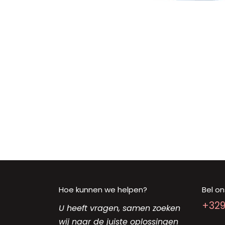
Hoe kunnen we helpen?
Bel on
+32
U heeft vragen, samen zoeken
wij naar de juiste oplossingen