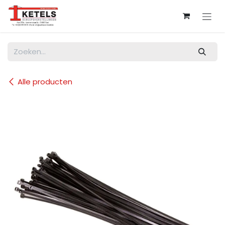
Overslaan naar inhoud
Alle producten