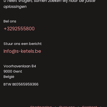
U heeft vragen, samen zoeken wij naar de juiste
oplossingen
Bel ons
+3292555800
Stuur ons een bericht
Info@s-ketels.be
Voorhavenlaan 84
9000 Gent
België
BTW BE0565959366