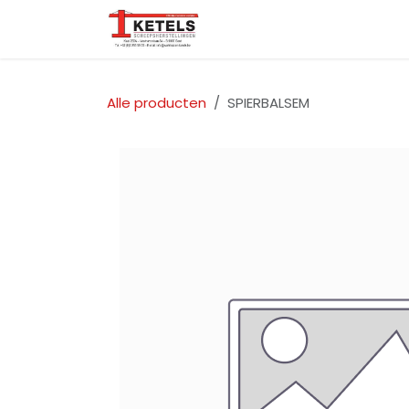
Overslaan naar inhoud
Startpagina
Over ons
Alle producten
SPIERBALSEM