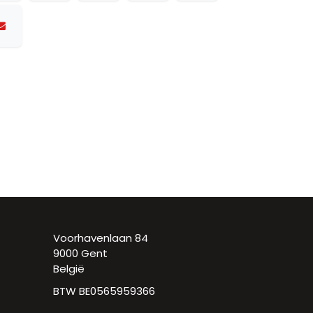
Voorhavenlaan 84
9000 Gent
België
BTW BE0565959366