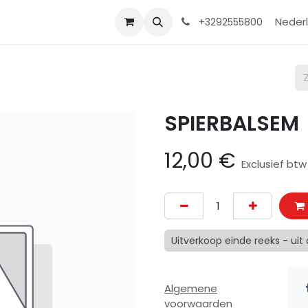
Contact
Shop
Help
Nederl
+3292555800
SPIERBALSEM
12,00
€
Exclusief btw
Uitverkoop einde reeks - uit
Algemene
voorwaarden