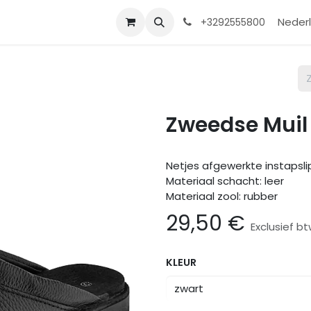
Contact
Shop
Help
Nederl
+3292555800
Zweedse Muil 
Netjes afgewerkte instapsli
Materiaal schacht: leer
Materiaal zool: rubber
29,50
€
Exclusief b
KLEUR