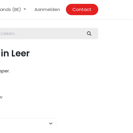
ands (BE)
Aanmelden
Contact
in Leer
pper.
tw