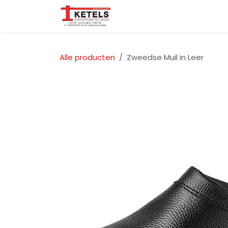
Overslaan naar inhoud
Startpagina
Over ons
Alle producten
Zweedse Muil in Leer