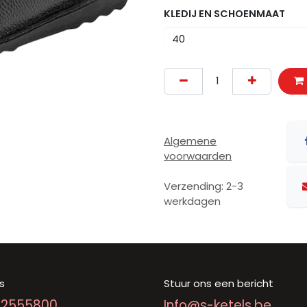
KLEDIJ EN SCHOENMAAT
Algemene
voorwaarden
Verzending: 2-3
werkdagen
s
Stuur ons een bericht
92555800
Info@s-ketels.be