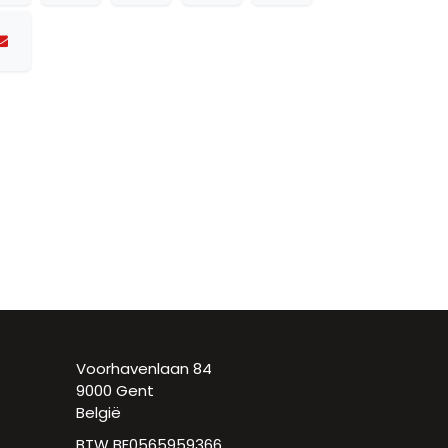
Voorhavenlaan 84
9000 Gent
België
BTW BE0565959366