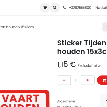
Contact
Shop
Help
Nederl
+3292555800
loten houden 15x3cm
Sticker Tijde
houden 15x3
1,15
€
Exclusief btw
Algemene
voorwaarden