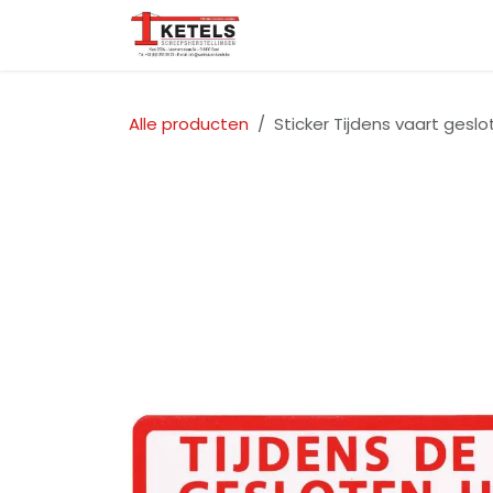
Overslaan naar inhoud
Startpagina
Over ons
Alle producten
Sticker Tijdens vaart ges