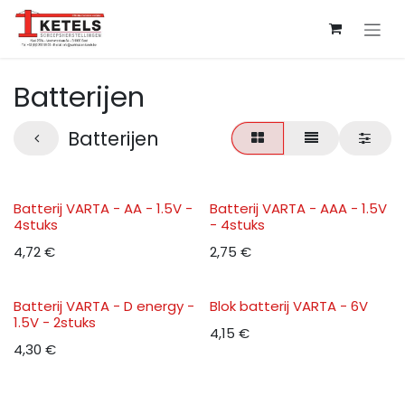
Overslaan naar inhoud
Batterijen
Batterijen
Batterij VARTA - AA - 1.5V -
Batterij VARTA - AAA - 1.5V
4stuks
- 4stuks
4,72
€
2,75
€
Batterij VARTA - D energy -
Blok batterij VARTA - 6V
1.5V - 2stuks
4,15
€
4,30
€