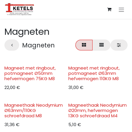
Overslaan naar inhoud
Magneten
Magneten
Magneet met ringbout,
Magneet met ringbout,
potmagneet Ø50mm
potmagneet Ø63mm
hefvermogen 75KG M8
hefvermogen 110KG M8
22,00
€
31,00
€
Magneethaak Neodymium
Magneethaak Neodymium
Ø63mm/110KG
Ø20mm, hefvermogen
schroefdraad M8
13KG schroefdraad M4
31,36
€
5,10
€