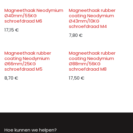
Magneethaak Neodymium
Magneethaak rubber
Ø40mm/55KG
coating Neodymium
schroefdraad M6
Ø43mm/10KG
schroefdraad M4
17,15
€
7,80
€
Magneethaak rubber
Magneethaak rubber
coating Neodymium
coating Neodymium
Ø66mm/25KG
Ø88mm/56KG
schroefdraad M5
schroefdraad M8
8,70
€
17,50
€
Hoe kunnen we helpen?